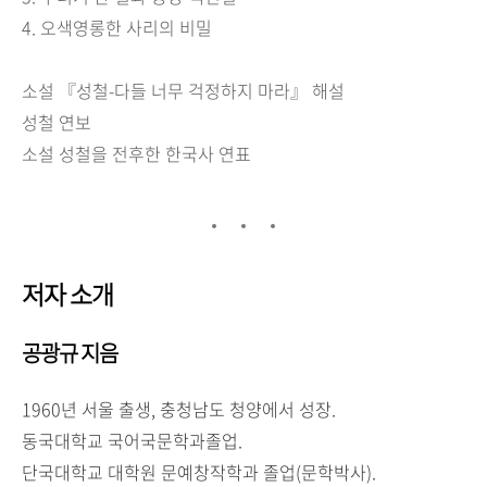
4.
오색영롱한 사리의 비밀
소설
『
성철
-
다들 너무 걱정하지 마라
』
해설
성철 연보
소설 성철을 전후한 한국사 연표
저자 소개
공광규 지음
1960
년 서울 출생
,
충청남도 청양에서 성장
.
동국대학교 국어국문학과졸업
.
단국대학교 대학원 문예창작학과 졸업
(
문학박사
).