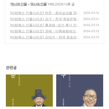
'
역사와 인물
>
역사속 인물
' 카테고리의 다른 글
[비람북스 인물시리즈] 허준 - 동의보감을 편
2024.03.16
찬하다
[비람북스 인물시리즈] 김구 - 한국 독립운동
(0)
2024.03.14
의 큰 별
[비람북스 인물시리즈] 홍경래 -조선 후기 민
(1)
2024.03.13
중반란군의 지도자
[비람북스 인물시리즈] 궁예 - 미륵용화세상을
(0)
2024.03.13
꿈꾸다
[비람북스 인물시리즈] 김대건 - 한국 최초의
(0)
2024.03.13
순교 사제
(0)
관련글