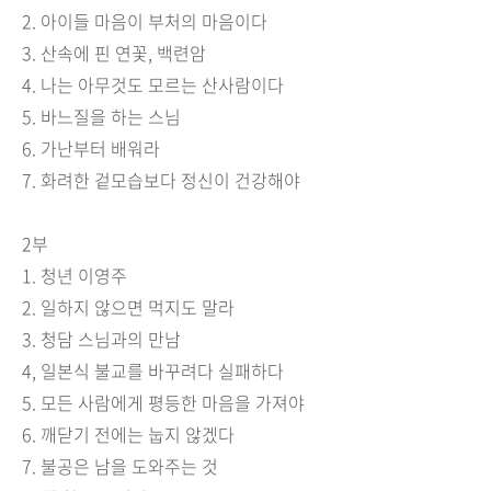
2.
아이들 마음이 부처의 마음이다
3.
산속에 핀 연꽃
,
백련암
4.
나는 아무것도 모르는 산사람이다
5.
바느질을 하는 스님
6.
가난부터 배워라
7.
화려한 겉모습보다 정신이 건강해야
2
부
1.
청년 이영주
2.
일하지 않으면 먹지도 말라
3.
청담 스님과의 만남
4,
일본식 불교를 바꾸려다 실패하다
5.
모든 사람에게 평등한 마음을 가져야
6.
깨닫기 전에는 눕지 않겠다
7.
불공은 남을 도와주는 것