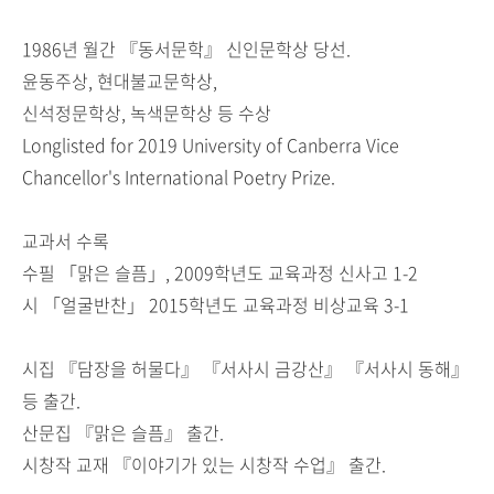
1986
년 월간
『
동서문학
』
신인문학상 당선
.
윤동주상
,
현대불교문학상
,
신석정문학상
,
녹색문학상 등 수상
Longlisted for 2019 University of Canberra Vice
Chancellor's International Poetry Prize.
교과서 수록
수필
「
맑은 슬픔
」
, 2009
학년도 교육과정 신사고
1-2
시
「
얼굴반찬
」
2015
학년도 교육과정 비상교육
3-1
시집
『
담장을 허물다
』 『
서사시 금강산
』 『
서사시 동해
』
등 출간
.
산문집
『
맑은 슬픔
』
출간
.
시창작 교재
『
이야기가 있는 시창작 수업
』
출간
.