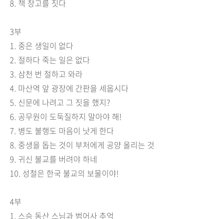
8.
책 창고를 짓다
3
부
1.
중은 생일이 없다
2.
절하다 죽는 일은 없다
3.
삼천 번 절하고 와라
4.
마산역 앞 광장에 간판을 세웁시다
5.
신문에 나려고 그 짓을 했지
?
6.
공무원이 도둑질하지 말아야 해
!
7.
병도 불행도 마음이 낫게 한다
8.
중생을 돕는 것이 부처에게 공양 올리는 것
9.
귀신 불교를 버려야 하네
10.
성철은 한국 불교의 보물이야
!
4
부
1.
스승 동산 스님과 범어사 추억