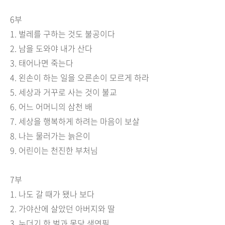
6
부
1.
벌레를 구하는 것도 불공이다
2.
남을 도와야 내가 산다
3.
태어나면 죽는다
4.
왼손이 하는 일을 오른손이 모르게 하라
5.
세상과 거꾸로 사는 것이 불교
6.
어느 어머니의 삼천 배
7.
세상을 행복하게 하려는 마음이 보살
8.
나는 물러가는 늙은이
9.
어린이는 천진한 부처님
7
부
1.
나도 갈 때가 됐나 보다
2.
가야산에 살았던 아버지와 딸
3.
누더기 한 벌과 몽당 색연필