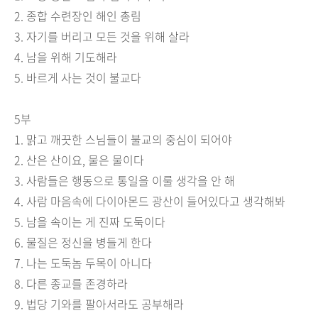
2.
종합 수련장인 해인 총림
3.
자기를 버리고 모든 것을 위해 살라
4.
남을 위해 기도해라
5.
바르게 사는 것이 불교다
5
부
1.
맑고 깨끗한 스님들이 불교의 중심이 되어야
2.
산은 산이요
,
물은 물이다
3.
사람들은 행동으로 통일을 이룰 생각을 안 해
4.
사람 마음속에 다이아몬드 광산이 들어있다고 생각해봐
5.
남을 속이는 게 진짜 도둑이다
6.
물질은 정신을 병들게 한다
7.
나는 도둑놈 두목이 아니다
8.
다른 종교를 존경하라
9.
법당 기와를 팔아서라도 공부해라