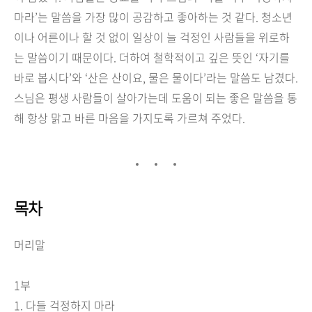
마라
’
는 말씀을 가장 많이 공감하고 좋아하는 것 같다
.
청소년
이나 어른이나 할 것 없이 일상이 늘 걱정인 사람들을 위로하
는 말씀이기 때문이다
.
더하여 철학적이고 깊은 뜻인
‘
자기를
바로 봅시다
’
와
‘
산은 산이요
,
물은 물이다
’
라는 말씀도 남겼다
.
스님은 평생 사람들이 살아가는데 도움이 되는 좋은 말씀을 통
해 항상 맑고 바른 마음을 가지도록 가르쳐 주었다
.
목차
머리말
1
부
1.
다들 걱정하지 마라