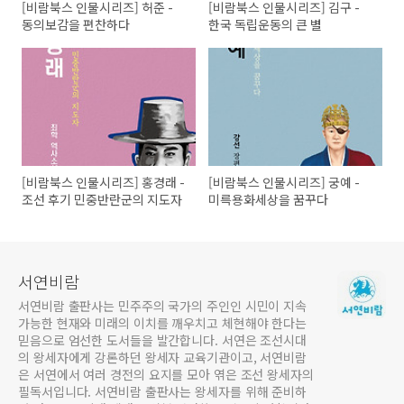
[비람북스 인물시리즈] 허준 -
[비람북스 인물시리즈] 김구 -
동의보감을 편찬하다
한국 독립운동의 큰 별
[비람북스 인물시리즈] 홍경래 -
[비람북스 인물시리즈] 궁예 -
조선 후기 민중반란군의 지도자
미륵용화세상을 꿈꾸다
서연비람
서연비람 출판사는 민주주의 국가의 주인인 시민이 지속
가능한 현재와 미래의 이치를 깨우치고 체현해야 한다는
믿음으로 엄선한 도서들을 발간합니다. 서연은 조선시대
의 왕세자에게 강론하던 왕세자 교육기관이고, 서연비람
은 서연에서 여러 경전의 요지를 모아 엮은 조선 왕세자의
필독서입니다. 서연비람 출판사는 왕세자를 위해 준비하