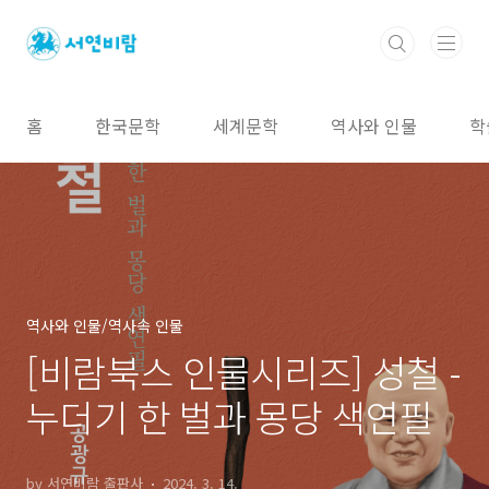
본문 바로가기
홈
한국문학
세계문학
역사와 인물
학
역사와 인물/역사속 인물
[비람북스 인물시리즈] 성철 -
누더기 한 벌과 몽당 색연필
by 서연비람 출판사
2024. 3. 14.