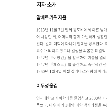
저자 소개
알베르 카뮈 지음
1913년 11월 7일 알제 몽도비에서 아홉 
어 사망한 뒤, 어머니와 함께 가난하게 생활
된다. 알제 대학에 다니며 철학을 공부한다. 
교수가 되려고 했으나 일생을 괴롭힌 폐결핵
1942년 『이방인』을 발표하여 이름을 널리
1947년 『페스트』를 출간하고 즉각적인 선
1960년 1월 4일 미셸 갈리마르와 함께 파
이두성 옮김
연세대학교 사회학과를 졸업하고 2000년 파리
득했다. 이후 파리 1대학 미학 박사과정을 