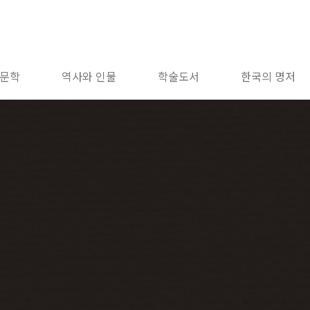
문학
역사와 인물
학술도서
한국의 명저