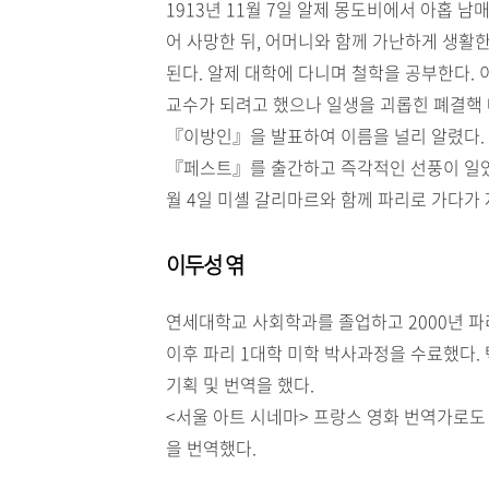
1913년 11월 7일 알제 몽도비에서 아홉 
어 사망한 뒤, 어머니와 함께 가난하게 생활
된다. 알제 대학에 다니며 철학을 공부한다. 
교수가 되려고 했으나 일생을 괴롭힌 폐결핵 
『이방인』을 발표하여 이름을 널리 알렸다. 
『페스트』를 출간하고 즉각적인 선풍이 일었다
월 4일 미셸 갈리마르와 함께 파리로 가다가
이두성 엮
연세대학교 사회학과를 졸업하고 2000년 파리 
이후 파리 1대학 미학 박사과정을 수료했다.
기획 및 번역을 했다.
<서울 아트 시네마> 프랑스 영화 번역가로도 
을 번역했다.