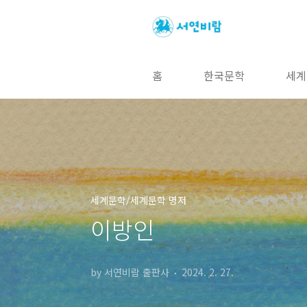
본문 바로가기
홈
한국문학
세계
세계문학/세계문학 명저
이방인
by 서연비람 출판사
2024. 2. 27.