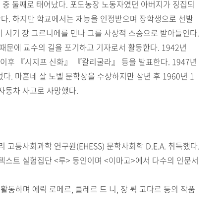
남매 중 둘째로 태어났다. 포도농장 노동자였던 아버지가 징집되
한다. 하지만 학교에서는 재능을 인정받으며 장학생으로 선발
이 시기 장 그르니에를 만나 그를 사상적 스승으로 받아들인다.
때문에 교수의 길을 포기하고 기자로서 활동한다. 1942년
이후 『시지프 신화』 『칼리굴라』 등을 발표한다. 1947년
. 마흔네 살 노벨 문학상을 수상하지만 삼년 후 1960년 1
 자동차 사고로 사망했다.
고등사회과학 연구원(EHESS) 문학사회학 D.E.A. 취득했다.
 텍스트 실험집단 <루> 동인이며 <이마고>에서 다수의 인문서
활동하며 에릭 로메르, 클레르 드 니, 장 뤽 고다르 등의 작품