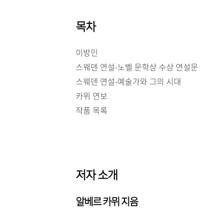
목차
이방인
스웨덴 연설-노벨 문학상 수상 연설문
스웨덴 연설-예술가와 그의 시대
카뮈 연보
작품 목록
저자 소개
알베르 카뮈 지음