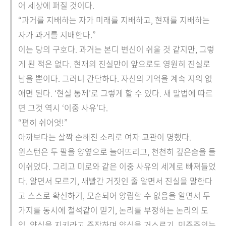
어 세상에 퍼질 것이다.
“과거를 지배하는 자가 미래를 지배하고, 현재를 지배하는
자가 과거를 지배한다.”
이는 당의 구호다. 과거는 본디 변신이 쉬울 것 같지만, 그렇
게 된 적은 없다. 현재의 진실만이 앞으로도 영원히 진실로
남을 뿐이다. 그러니 간단하다. 자신의 기억을 계속 지워 없
애면 된다. ‘현실 통제’로 그렇게 할 수 있다. 새 말법에 따르
면 그것 역시 ‘이중 사유’다.
“편히 쉬어엇!”
아까보다는 살짝 순해진 소리로 여자 교관이 명했다.
윈스턴은 두 팔을 양옆으로 늘어뜨리고, 천천히 깊은숨을 들
이쉬었다. 그리고 미로와 같은 이중 사유의 세계로 빠져들었
다. 알면서 모르기, 새빨간 거짓인 줄 알면서 진실을 말한다
고 스스로 확신하기, 모순되어 양립할 수 없음을 알면서 두
가지를 동시에 철석같이 믿기, 논리를 부정하는 논리의 도
입, 양심을 지키라고 주장하며 양심을 거스르기, 민주주의는