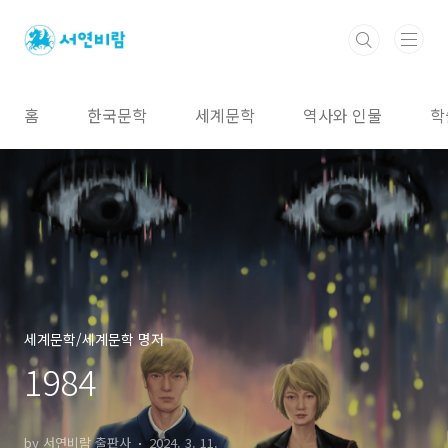
본문 바로가기
홈
한국문학
세계문학
역사와 인물
학
세계문학/세계문학 명저
1984
by 서연비람 출판사
2024. 3. 11.