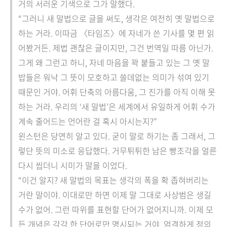
거의 서러운 기색으로 그가 말했다.
“그러니 새 말법으로 글을 써도, 생각은 여전히 옛 말법으로
하는 거라. 이따금 〈타임즈〉에 자네가 쓴 기사를 몇 편 읽
어봤거든. 제법 괜찮은 글이지만, 그건 번역일 따름 아닌가.
그게 왜 그런고 하니, 자네 마음을 꽉 붙들고 있는 그 옛 말
밥들은 워낙 그 뜻이 모호하고 쓸데없는 의미가 섞여 있기
때문인 거야. 어휘 단축의 아름다움, 그 진가를 아직 이해 못
하는 거라. 우리의 ‘새 말법’은 세계에서 유일하게 어휘 수가
계속 줄어드는 언어란 걸 혹시 아시는지?”
윈스턴은 당연히 알고 있다. 굳이 말로 하기는 좀 그래서, 그
렇단 뜻의 미소로 응답했다. 거무튀튀한 남은 빵조각을 얼른
다시 씹더니 시미가 말을 이었다.
“이건 알지? 새 말법의 목표는 생각의 폭을 확 좁혀버리는
거란 말이야. 이대로만 하면 이제 말 그대로 사상범은 생길
수가 없어. 그런 따위를 표현할 단어가 없어지니까. 이제 모
든 개념은 각각 한 단어로만 명시되는 거야. 엄격하게 정의