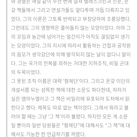
와 경멸은 매일 같이 수천 번에 걸쳐 텔레스크린과 신문, 온
갖 책들에서 그리고 연설가들도 앞다투며 거듭 다뤄지고 있
었다. 그의 이론은 그토록 반박되고 부정당하며 조롱당했다.
그런데도 그의 영향력은 줄어들지 않는 모양이었다. 아마 그
의 꼬임과 농간에 넘어가는 얼간이가 아직도 끊임없이 생기
는 모양이었다. 그의 지시에 따라서 활동하는 간첩과 공작원
의 음모가 생각감단에 의해 발각되지 않는 날이 없다니 말이
다. 그는 국가의 전복을 꾀하는 거대한 지하조직, 비밀 군대
의 두목이었다.
그 못된 조직 이름은 대략 ‘형제단’이다. 그리고 온갖 이단의
개설서쯤 되는 섬뜩한 책에 대한 소문도 파다한데, 저자가
실은 엠마누엘이고 그 책은 비밀리에 유포되어 도처에서 읽
힌다고 했다. 제목도 따로 없는 책이었다. 그래서 뭐라고 불
러야 할 때는 그냥 ‘그 책’이라 불렸다. 하지만 모든 게 소문
일 뿐이라 일반 당원들은 “형제단”에 대해서도 “그 책”에 대
해서도 가능한 한 언급하기를 꺼렸다.