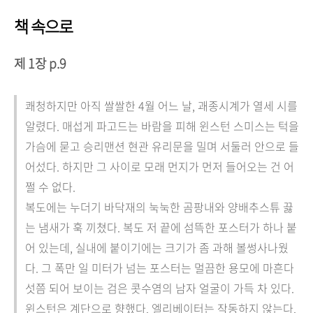
책 속으로
제 1장 p.9
쾌청하지만 아직 쌀쌀한 4월 어느 날, 괘종시계가 열세 시를
알렸다. 매섭게 파고드는 바람을 피해 윈스턴 스미스는 턱을
가슴에 묻고 승리맨션 현관 유리문을 밀며 서둘러 안으로 들
어섰다. 하지만 그 사이로 모래 먼지가 먼저 들어오는 건 어
쩔 수 없다.
복도에는 누더기 바닥재의 눅눅한 곰팡내와 양배추스튜 끓
는 냄새가 훅 끼쳤다. 복도 저 끝에 섬뜩한 포스터가 하나 붙
어 있는데, 실내에 붙이기에는 크기가 좀 과해 볼썽사나웠
다. 그 폭만 일 미터가 넘는 포스터는 멀끔한 용모에 마흔다
섯쯤 되어 보이는 검은 콧수염의 남자 얼굴이 가득 차 있다.
윈스턴은 계단으로 향했다. 엘리베이터는 작동하지 않는다.