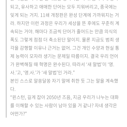
되고, 유사하고 애매한 단어는 모두 지워버리고, 종국에는
잊게 되는 거지. 11쇄 개정판은 완성 단계에 가까워지는 거
라. 하지만 이런 과정은 우리가 세상을 뜬 후에도 꾸준히 계
속되는 거야. 해마다 조금씩 단어가 줄어드는 만큼 의식의
폭도 그렇게 점점 더 축소된단 말이지. 물론 지금도 범죄 생
각을 감행할 이유나 근거는 없어. 그건 개인 수양과 현실 통
제 능력이 모자라 생기는 문제일 따름이지. 결국 우리 언어
가 완벽해질 때 혁명은 완수된다. 따라서 ‘새 말법’이 ‘영.
사.’고, ‘영.사.’가 ‘새 말법’인 거라.”
본인 스스로 알쏭달쏭 자기 말에 취한 듯 그는 말을 계속했
다.
“윈스턴, 길게 잡아 2050년 즈음, 지금 우리가 나누는 대화
를 이해할 수 있는 사람이 남아 있을 거 같나? 자네 생각은
어떤가?”