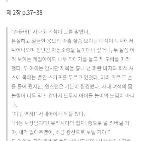
제 2장 p.37~38
“손들어!” 사나운 외침이 그를 맞았다.
튼실하고 멀끔한 용모의 아홉 살쯤 보이는 녀석이 탁자에서
튀어나오며 장난감 자동소총을 들이대나 싶더니, 두 살쯤 어
려 보이는 계집아이도 나무 작대기를 들고 제 오빠를 따라
했다. 두 아이는 감시단 제복을 흉내 낸 파란 바지와 회색 셔
츠에 목에는 빨간 스카프를 두르고 있었다. 머리 위로 두 손
을 들어 줬지만, 윈스턴은 기분이 찝찝했다. 사내 녀석의 몸
놀림이 너무 악귀 같아서 도무지 아이들 놀이의 느낌이 아니
다.
“이 반역자!” 사내아이가 악을 썼다.
“너는 사상범이다! 유라시아의 첩자! 총으로 널 쏴버릴 거
야, 내가 없애주겠어, 소금 광산으로 보낼 거야!”