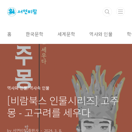
본문 바로가기
홈
한국문학
세계문학
역사와 인물
학
역사와 인물/역사속 인물
[비람북스 인물시리즈] 고주
몽 - 고구려를 세우다
by 서연비람 출판사
2024. 3. 8.