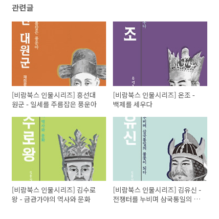
관련글
[비람북스 인물시리즈] 흥선대
[비람북스 인물시리즈] 온조 -
원군 - 일세를 주름잡은 풍운아
백제를 세우다
[비람북스 인물시리즈] 김수로
[비람북스 인물시리즈] 김유신 -
왕 - 금관가야의 역사와 문화
전쟁터를 누비며 삼국통일의 불
꽃이 되다