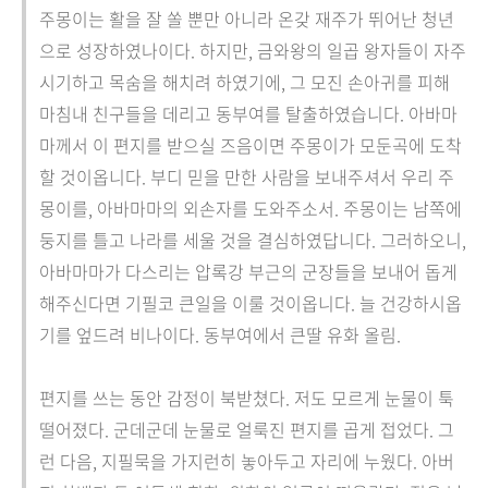
주몽이는 활을 잘 쏠 뿐만 아니라 온갖 재주가 뛰어난 청년
으로 성장하였나이다. 하지만, 금와왕의 일곱 왕자들이 자주
시기하고 목숨을 해치려 하였기에, 그 모진 손아귀를 피해
마침내 친구들을 데리고 동부여를 탈출하였습니다. 아바마
마께서 이 편지를 받으실 즈음이면 주몽이가 모둔곡에 도착
할 것이옵니다. 부디 믿을 만한 사람을 보내주셔서 우리 주
몽이를, 아바마마의 외손자를 도와주소서. 주몽이는 남쪽에
둥지를 틀고 나라를 세울 것을 결심하였답니다. 그러하오니,
아바마마가 다스리는 압록강 부근의 군장들을 보내어 돕게
해주신다면 기필코 큰일을 이룰 것이옵니다. 늘 건강하시옵
기를 엎드려 비나이다. 동부여에서 큰딸 유화 올림.
편지를 쓰는 동안 감정이 북받쳤다. 저도 모르게 눈물이 툭
떨어졌다. 군데군데 눈물로 얼룩진 편지를 곱게 접었다. 그
런 다음, 지필묵을 가지런히 놓아두고 자리에 누웠다. 아버