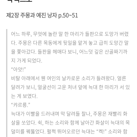
제2장 주몽과 예진 낭자 p.50~51
어느 하루, 무엇에 놀란 말 한 마리가 들판으로 도망가 버렸
다. 주몽은 다른 목동에게 뒷일을 맡겨 놓고 급히 도망간 말
을 쫓아갔다. 들판을 헤매다 보니, 어느덧 깊은 산골짜기까
지 가게 되었다.
“아앗!”
비탈 아래에서 웬 여인의 날카로운 소리가 들려왔다. 얼른
달려가 보니, 얼굴선이 고운 처녀 앞에 늑대 한 마리가 서 있
는 게 보였다.
“캬르릉.”
늑대가 이빨을 드러내며 막 달려들 찰나, 주몽은 재빨리 화
살을 쏘았다. 쉭, 하는 소리와 함께 날아간 화살이 늑대의 목
덜미를 꿰뚫었다. 펄쩍 뛰어오르던 늑대는 “켁!” 소리와 함