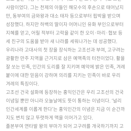
사람이었다. 그는 천제의 아들인 해모수의 후손으로 태어났지
만, 동부여의 금와왕과 대소 태자 등으로부터 핍박을 받으며
성장했다. 하지만 하백의 딸이자 어머니인 유화 부인으로부터
지혜를 얻고, 어릴 적부터 고락을 같이 한 오이·마리·협보 등
세 친구의 도움을 받아 새 나라를 세워나가는 데 성공했다.
우리나라 고대사의 첫 장을 장식하는 고조선과 부여, 고구려는
광활한 만주 지역을 근거지로 삼은 예맥족의 터전이었다. 활을
잘 쏘는 민족, 인간의 도리를 잘 지키며 예악에 밝은 민족, 겨레
붙이에 대한 믿음이 강하며 의리를 지키는 민족이 바로 우리
겨레의 특징이다.
고조선 건국 설화에 등장하는 홍익인간은 우리 고조선의 건국
이념일 뿐만 아니라 오늘날에도 뜻이 통하는 이념이다. ‘널리
인간세계를 이롭게 한다’는 홍익인간의 이념은 지금 이 순간까
지도 변치 않고 뚜렷하게 맥을 이어가고 있다.
졸본부여 연타발 왕의 부마가 되어 고구려를 개국하기까지 고