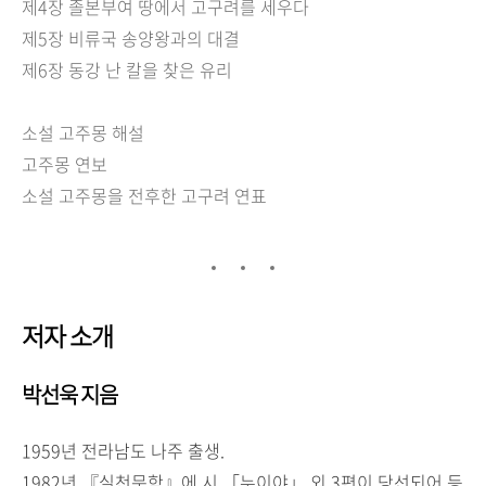
제4장 졸본부여 땅에서 고구려를 세우다
제5장 비류국 송양왕과의 대결
제6장 동강 난 칼을 찾은 유리
소설 고주몽 해설
고주몽 연보
소설 고주몽을 전후한 고구려 연표
저자 소개
박선욱 지음
1959년 전라남도 나주 출생.
1982년 『실천문학』에 시 「누이야」 외 3편이 당선되어 등