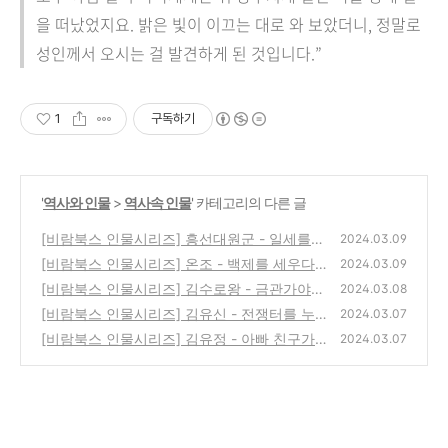
을 떠났었지요. 밝은 빛이 이끄는 대로 와 보았더니, 정말로
성인께서 오시는 걸 발견하게 된 것입니다.”
1
구독하기
'
역사와 인물
>
역사속 인물
' 카테고리의 다른 글
[비람북스 인물시리즈] 흥선대원군 - 일세를
2024.03.09
주름잡은 풍운아
[비람북스 인물시리즈] 온조 - 백제를 세우다
(0)
2024.03.09
[비람북스 인물시리즈] 김수로왕 - 금관가야의
(0)
2024.03.08
역사와 문화
[비람북스 인물시리즈] 김유신 - 전쟁터를 누
(1)
2024.03.07
비며 삼국통일의 불꽃이 되다
[비람북스 인물시리즈] 김유정 - 아빠 친구가
(1)
2024.03.07
들려주는 김유정
(0)