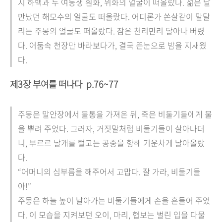
지 하백과 두 여동생 훤화, 위화의 얼굴이 떠올랐다. 젊은 날
만났던 해모수의 얼굴도 떠올랐다. 어디론가 쏜살같이 말달
리는 주몽의 얼굴도 떠올랐다. 잠은 천리만리 달아나 버렸
다. 어둠속 천장만 바라보다가, 결국 뜬눈으로 밤을 지새웠
다.
제3장 부여를 떠나다
p.76~77
주몽은 말안장에서 물통을 가져온 뒤, 죽은 비둘기들에게 물
을 뿌려 주었다. 그러자, 거짓말처럼 비둘기들이 살아나더
니, 부르르 날개를 털고는 공중을 향해 기운차게 날아올랐
다.
“어머니의 심부름을 해주어서 고맙다. 잘 가라, 비둘기들
아!”
주몽은 하늘 높이 날아가는 비둘기들에게 손을 흔들어 주었
다. 이 모습을 지켜보던 오이, 마리, 협보는 벌린 입을 다물