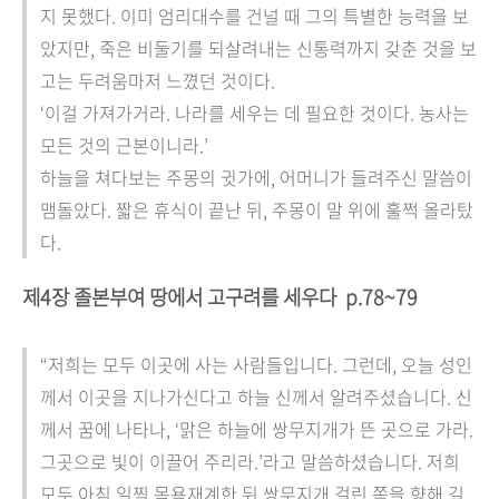
지 못했다. 이미 엄리대수를 건널 때 그의 특별한 능력을 보
았지만, 죽은 비둘기를 되살려내는 신통력까지 갖춘 것을 보
고는 두려움마저 느꼈던 것이다.
‘이걸 가져가거라. 나라를 세우는 데 필요한 것이다. 농사는
모든 것의 근본이니라.’
하늘을 쳐다보는 주몽의 귓가에, 어머니가 들려주신 말씀이
맴돌았다. 짧은 휴식이 끝난 뒤, 주몽이 말 위에 훌쩍 올라탔
다.
제4장 졸본부여 땅에서 고구려를 세우다
p.78~79
“저희는 모두 이곳에 사는 사람들입니다. 그런데, 오늘 성인
께서 이곳을 지나가신다고 하늘 신께서 알려주셨습니다. 신
께서 꿈에 나타나, ‘맑은 하늘에 쌍무지개가 뜬 곳으로 가라.
그곳으로 빛이 이끌어 주리라.’라고 말씀하셨습니다. 저희
모두 아침 일찍 목욕재계한 뒤 쌍무지개 걸린 쪽을 향해 길