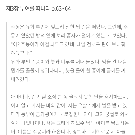
제3장 부여를 떠나다
p.63~64
주몽은 유화 부인께 엎드려 절한 뒤 길을 떠났다. 그런데, 주
몽이 앉았던 방석 옆에 보리 종자가 떨어져 있는 게 보였다.
“어? 주몽이가 이걸 놔두고 갔네. 내일 전서구 편에 보내줘
야겠구나.”
유화 부인은 종이와 붓과 벼루를 꺼내 들었다. 먹을 간 다음
뭔가를 골똘히 생각하더니, 붓을 들어 흰 종이에 글씨를 써
내려갔다.
아바마마. 긴 세월 소식 한 장 올리지 못한 딸을 용서하소서.
이미 알고 계시는 바와 같이, 저는 우발수에서 벌을 받고 있
다가 동부여 금와왕에게 사로잡힌바 되어, 그의 궁궐로 와서
살게 되었나이다. 저는 그해에 해모수 님의 아이를 낳았사온
데, 이름은 주몽이라 하옵니다. 영특하고 지혜로운 제 아들