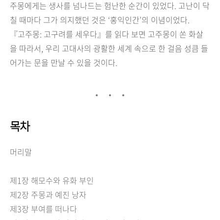
주몽에게는 생사를 넘나드는 험난한 순간이 있었다. 고난이 닥
칠 때마다 그가 의지했던 것은 ‘홍익인간’의 이념이었다.
『고주몽: 고구려를 세우다』를 읽다 보면 고주몽이 쏜 화살
을 따라서, 우리 고대사의 광활한 세계 속으로 한 걸음 성큼 들
어가는 문을 만날 수 있을 것이다.
목차
머리말
제1장 해모수와 유화 부인
제2장 주몽과 예진 낭자
제3장 부여를 떠나다