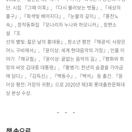
단. 시집 『그때 이후』, 『다시 불러보는 벗들』, 『세상의
출구』, 『회색빛 베어지다』, 『눈물의 깊이』, 『풍찬노
숙』, 창작동화집 『모나리자 누나와 하모니카』, 장편소
설 『조
선의 별빛: 젊은 날의 홍대용』, 청소년 평전 『채광석: 사랑은
어느 구비에서』, 『윤이상: 세계 현대음악의 거장』, 인물 이
야기 『채규철』, 『윤이상: 끝없는 음악의 길』,『평화와 희
망의 씨앗 김대중 대통령』, 『황병기: 천년의 숨결을 가야금
에 담다』, 『김득신』, 『백동수』, 『백석』 등 출간. 『윤
이상 평전: 거장의 귀환』으로 2020년 제3회 롯데출판문화대
상 본상 수상.
책 속으로